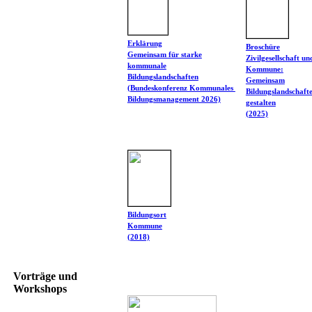
Erklärung
Broschüre
Gemeinsam für starke
Zivilgesellschaft un
kommunale
Kommune:
Bildungslandschaften
Gemeinsam
(Bundeskonferenz Kommunales
Bildungslandschaft
Bildungsmanagement 2026)
gestalten
(2025)
Bildungsort
Kommune
(2018)
Vorträge und
Workshops