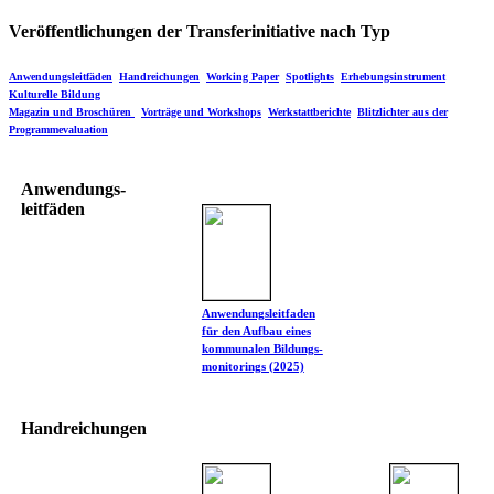
Veröffentlichungen der Transferinitiative
nach Typ
Anwendungsleitfäden
Handreichungen
Working Paper
Spotlights
Erhebungsinstrument
Kulturelle Bildung
Magazin und Broschüren
Vorträge und Workshops
Werkstattberichte
Blitzlichter aus der
Programmevaluation
Anwendungs-
leitfäden
Anwendungsleitfaden
für den Aufbau eines
kommunalen Bildungs-
monitorings (2025)
Handreichungen